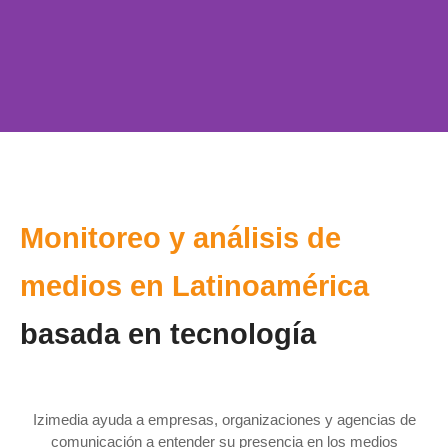
Entiende cómo aparece tu
marca en los medios
Monitoreo y análisis de
Monitorea prensa, TV, radio y medios digitales en tiempo real y
transforma miles de menciones en información útil para decisiones
medios en Latinoamérica
estratégicas.
basada en tecnología
Contáctenos
Izimedia ayuda a empresas, organizaciones y agencias de
comunicación a entender su presencia en los medios